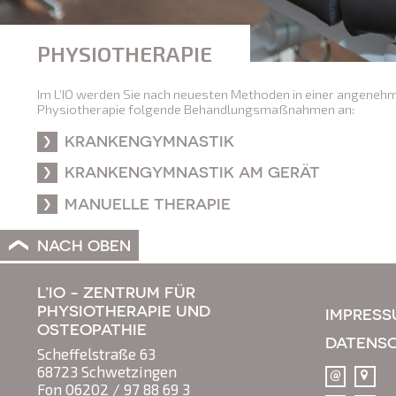
PHYSIOTHERAPIE
Im L’IO werden Sie nach neuesten Methoden in einer angeneh
Physiotherapie folgende Behandlungsmaßnahmen an:
KRANKENGYMNASTIK
KRANKENGYMNASTIK AM GERÄT
MANUELLE THERAPIE
NACH OBEN
L’IO - ZENTRUM FÜR
PHYSIOTHERAPIE UND
IMPRESS
OSTEOPATHIE
DATENS
Scheffelstraße 63
68723
Schwetzingen
Fon
06202 / 97 88 69 3