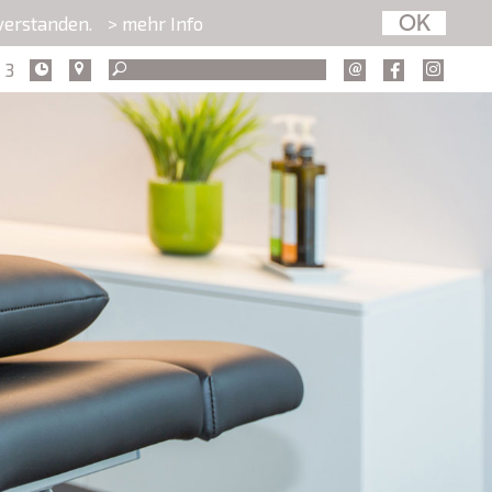
nverstanden.
> mehr Info
 3